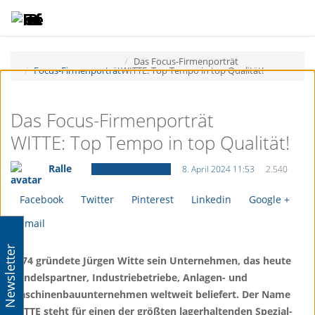
Toggle
Tog
navigatio
navi
Das Focus-Firmenporträt
Focus-Firmenporträt
WITTE: Top Tempo in top Qualität!
Das Focus-Firmenporträt
WITTE: Top Tempo in top Qualität!
Ralle
Focus-Firmenporträt
8. April 2024 11:53
2.540
Facebook
Twitter
Pinterest
Linkedin
Google +
Email
Newsletter
1974 gründete Jürgen Witte sein Unternehmen, das heute
Handelspartner, Industriebetriebe, Anlagen- und
Maschinenbauunternehmen weltweit beliefert. Der Name
WITTE steht für einen der größten lagerhaltenden Spezial-