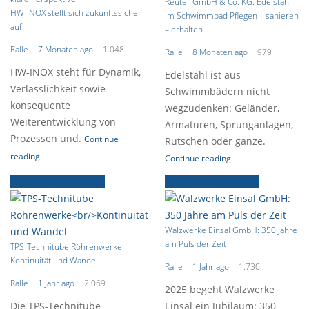
Reuter GmbH & Co. KG: Edelstahl
HW-INOX stellt sich zukunftssicher
im Schwimmbad Pflegen – sanieren
auf
– erhalten
Ralle
7 Monaten ago
1.048
Ralle
8 Monaten ago
979
HW-INOX steht für Dynamik,
Edelstahl ist aus
Verlässlichkeit sowie
Schwimmbädern nicht
konsequente
wegzudenken: Geländer,
Weiterentwicklung von
Armaturen, Sprunganlagen,
Prozessen und.
Continue
Rutschen oder ganze.
reading
Continue reading
Focus-Firmenporträt
Focus-Firmenporträt
Walzwerke Einsal GmbH: 350 Jahre
am Puls der Zeit
TPS-Technitube Röhrenwerke
Kontinuität und Wandel
Ralle
1 Jahr ago
1.730
Ralle
1 Jahr ago
2.069
2025 begeht Walzwerke
Die TPS-Technitube
Einsal ein Jubiläum: 350