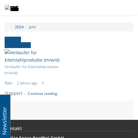
Toggle
Tog
navigatio
navi
2024
Juni
Juni 2024
Stellenmarkt
Verkäufer für Edelstahlprodukte
(m/w/d)
Ralle
2 Jahren ago
0
Stappert -.
Continue reading
Newsletter
Kontakt
Verlag Focus Rostfrei GmbH