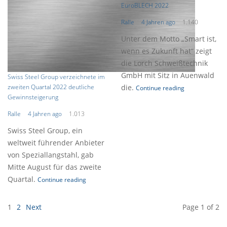
EuroBLECH 2022
Ralle
4 Jahren ago
1.140
Unter dem Motto „Smart ist,
wenn es Zukunft hat“ zeigt
die Lorch Schweißtechnik
GmbH mit Sitz in Auenwald
Swiss Steel Group verzeichnete im
zweiten Quartal 2022 deutliche
die.
Continue reading
Gewinnsteigerung
Ralle
4 Jahren ago
1.013
Swiss Steel Group, ein
weltweit führender Anbieter
von Speziallangstahl, gab
Mitte August für das zweite
Quartal.
Continue reading
1
2
Next
Page 1
of 2