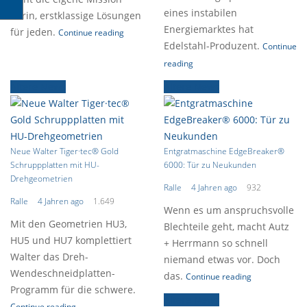
eines instabilen
darin, erstklassige Lösungen
Energiemarktes hat
für jeden.
Continue reading
Edelstahl-Produzent.
Continue
reading
Ältere News
Ältere News
Neue Walter Tiger·tec® Gold
Entgratmaschine EdgeBreaker®
Schruppplatten mit HU-
6000: Tür zu Neukunden
Drehgeometrien
Ralle
4 Jahren ago
932
Ralle
4 Jahren ago
1.649
Wenn es um anspruchsvolle
Mit den Geometrien HU3,
Blechteile geht, macht Autz
HU5 und HU7 komplettiert
+ Herrmann so schnell
Walter das Dreh-
niemand etwas vor. Doch
Wendeschneidplatten-
das.
Continue reading
Programm für die schwere.
Ältere News
Continue reading