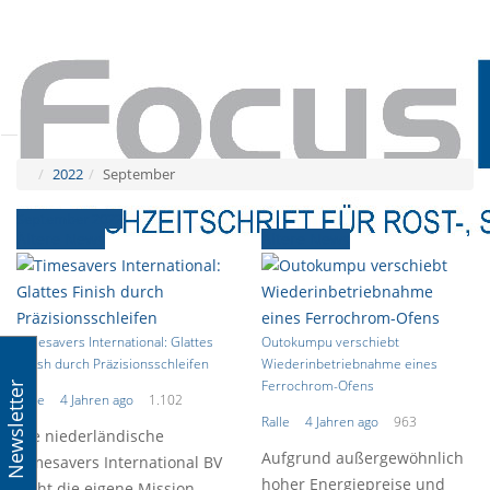
Tog
navi
Tog
navi
2022
September
September 2022
Ältere News
Ältere News
Timesavers International: Glattes
Outokumpu verschiebt
Finish durch Präzisionsschleifen
Wiederinbetriebnahme eines
Ferrochrom-Ofens
Newsletter
Ralle
4 Jahren ago
1.102
Ralle
4 Jahren ago
963
Die niederländische
Aufgrund außergewöhnlich
Timesavers International BV
hoher Energiepreise und
sieht die eigene Mission