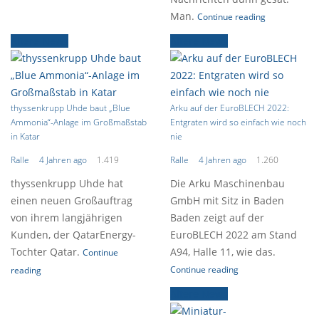
Man.
Continue reading
Ältere News
Ältere News
thyssenkrupp Uhde baut „Blue
Arku auf der EuroBLECH 2022:
Ammonia“-Anlage im Großmaßstab
Entgraten wird so einfach wie noch
in Katar
nie
Ralle
4 Jahren ago
1.419
Ralle
4 Jahren ago
1.260
thyssenkrupp Uhde hat
Die Arku Maschinenbau
einen neuen Großauftrag
GmbH mit Sitz in Baden
von ihrem langjährigen
Baden zeigt auf der
Kunden, der QatarEnergy-
EuroBLECH 2022 am Stand
Tochter Qatar.
A94, Halle 11, wie das.
Continue
Continue reading
reading
Ältere News