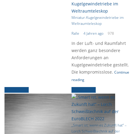
Miniatur-Kugelgewindetriebe im
Weltraumteleskop
Ralle
4 Jahren ago
978
In der Luft- und Raumfahrt
werden ganz besondere
Anforderungen an
Kugelgewindetriebe gestellt.
Die kompromisslose.
Continue
reading
Ältere News
Ältere News
„Smart ist, wenn es Zukunft hat“ –
Lorch Schweißtechnik auf der