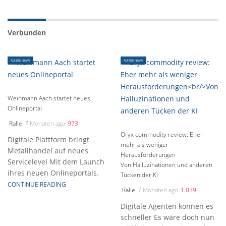
Verbunden
ÄLTERE NEWS
ÄLTERE NEWS
Weinmann Aach startet neues
Onlineportal
Ralle
7 Monaten ago
973
Oryx commodity review: Eher
Digitale Plattform bringt
mehr als weniger
Metallhandel auf neues
Herausforderungen
Servicelevel Mit dem Launch
Von Halluzinationen und anderen
ihres neuen Onlineportals.
Tücken der KI
CONTINUE READING
Ralle
7 Monaten ago
1.039
Digitale Agenten können es
schneller Es wäre doch nun