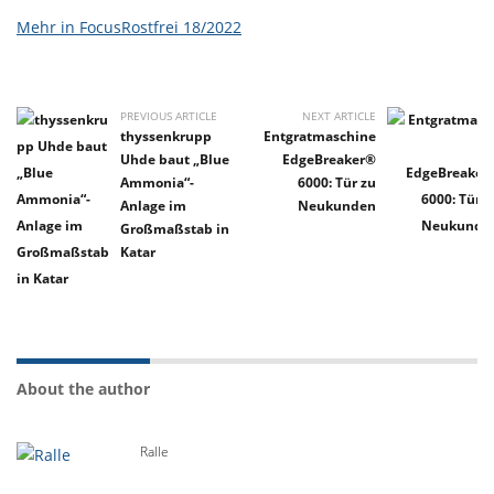
Mehr in FocusRostfrei 18/2022
PREVIOUS ARTICLE
NEXT ARTICLE
thyssenkrupp
Entgratmaschine
Uhde baut „Blue
EdgeBreaker®
Ammonia“-
6000: Tür zu
Anlage im
Neukunden
Großmaßstab in
Katar
About the author
Ralle