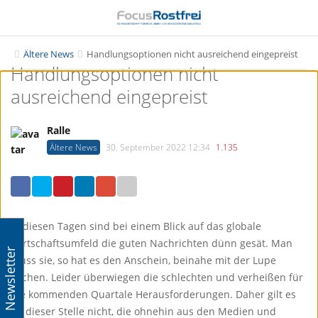
T
T
o
o
g
g
Ältere News
Handlungsoptionen nicht ausreichend eingepreist
Handlungsoptionen nicht
g
g
l
l
ausreichend eingepreist
e
e
n
n
Ralle
a
a
Ältere News
30. September 2022 12:34
1.135
v
v
i
i
g
g
a
a
t
t
In diesen Tagen sind bei einem Blick auf das globale
i
i
Wirtschaftsumfeld die guten Nachrichten dünn gesät. Man
Newsletter
o
o
muss sie, so hat es den Anschein, beinahe mit der Lupe
n
n
suchen. Leider überwiegen die schlechten und verheißen für
die kommenden Quartale Herausforderungen. Daher gilt es
an dieser Stelle nicht, die ohnehin aus den Medien und