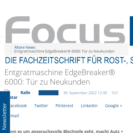
Tog
navi
Tog
navi
Ältere News
Entgratmaschine EdgeBreaker® 6000: Tür zu Neukunden
Entgratmaschine EdgeBreaker®
6000: Tür zu Neukunden
Ralle
Ältere News
30. September 2022 12:30
932
Facebook
Twitter
Pinterest
Linkedin
Google +
Newsletter
Email
Wenn es um anspruchsvolle Blechteile geht, macht Autz +