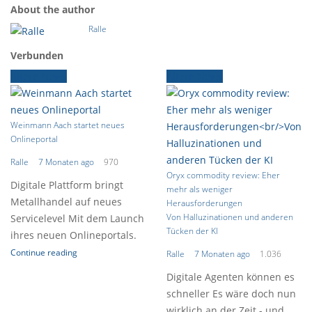
About the author
Ralle
Verbunden
Ältere News
Ältere News
Weinmann Aach startet neues
Onlineportal
Ralle
7 Monaten ago
970
Oryx commodity review: Eher
Digitale Plattform bringt
mehr als weniger
Metallhandel auf neues
Herausforderungen
Von Halluzinationen und anderen
Servicelevel Mit dem Launch
Tücken der KI
ihres neuen Onlineportals.
Continue reading
Ralle
7 Monaten ago
1.036
Digitale Agenten können es
schneller Es wäre doch nun
wirklich an der Zeit - und