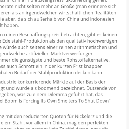
merate nicht selten mehr an Größe (man erinnere sich
ieren als an irgendwelchen wirtschaftlichen Realitäten
ie aber, da sich außerhalb von China und Indonesien
lt haben.
en reinen Beschaffungspreis betrachten, gibt es keinen
 Edelstahl-Produktion als den qualitativ hochwertigen
re würde auch seitens einer reinen arithmetischen und
endwelche artifiziellen Marktverwerfungen
immer die günstigste und beste Rohstoffalternative.
ass auch Schrott ein in der kurzen Frist knapper
lobalen Bedarf der Stahlproduktion decken kann.
Industrie konkurrierende Märkte auf der Basis der
ngt und wurde als boomend bezeichnet. Dutzende von
gegeben, was zu einem Dilemma geführt hat, das
kel Boom Is Forcing Its Own Smelters To Shut Down“
g mit den reduzierten Quoten für Nickelerz und die
eiem Stahl, vor allem in China, mag den perfekten
aben, aber es besteht kein Zweifel daran, dass die