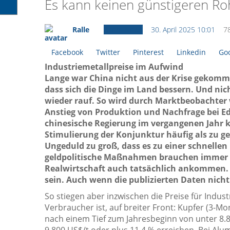
Es kann keinen günstigeren Roh
Ralle
Ältere News
30. April 2025 10:01
7
Facebook
Twitter
Pinterest
Linkedin
Goo
Industriemetallpreise im Aufwind
Lange war China nicht aus der Krise gekomme
dass sich die Dinge im Land bessern. Und ni
wieder rauf. So wird durch Marktbeobachter 
Anstieg von Produktion und Nachfrage bei Ed
chinesische Regierung im vergangenen Jahr
Stimulierung der Konjunktur häufig als zu ger
Ungeduld zu groß, dass es zu einer schnelle
geldpolitische Maßnahmen brauchen immer ers
Realwirtschaft auch tatsächlich ankommen. 
sein. Auch wenn die publizierten Daten nicht
So stiegen aber inzwischen die Preise für Indust
Verbraucher ist, auf breiter Front: Kupfer (3-
nach einem Tief zum Jahresbeginn von unter 8.80
9.800 US$/t oder plus 11,4 % erreichen. Bei Alu