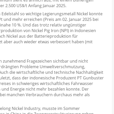
er 2.500 US$/t Anfang Januar 2025.
Edelstahl so wichtige Legierungsmetall Nickel konnte
/t und mehr erreichen (Preis am 02. Januar 2025 bei
inahe 10 %. Und das trotz relativ ungünstiger
roduktion von Nickel Pig Iron (NPI) in Indonesien
ch Nickel aus der Batterieproduktion für
tzt aber auch wieder etwas verbessert haben (mit
n zunehmend Fragezeichen sichtbar und nicht
 verdrängten Probleme Umweltverschmutzung,
uch die wirtschaftliche und technische Nachhaltigkeit
uletzt, dass der indonesische Produzent PT Gunbuster
reises in schwieriges wirtschaftliches Fahrwasser
 und Energie nicht mehr bezahlen konnte. Der
e bei manchen Verbrauchern durchaus mehr als
 Delong Nickel Industry, musste im Sommer
ss in China in die Zwangsrestrukturierung gehen.