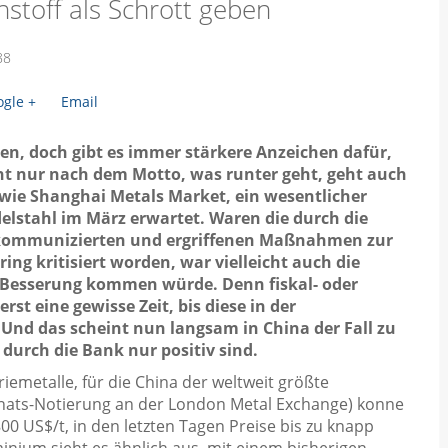
stoff als Schrott geben
88
gle +
Email
n, doch gibt es immer stärkere Anzeichen dafür,
cht nur nach dem Motto, was runter geht, geht auch
wie Shanghai Metals Market, ein wesentlicher
elstahl im März erwartet. Waren die durch die
 kommunizierten und ergriffenen Maßnahmen zur
ing kritisiert worden, war vielleicht auch die
n Besserung kommen würde. Denn fiskal- oder
t eine gewisse Zeit, bis diese in der
Und das scheint nun langsam in China der Fall zu
 durch die Bank nur positiv sind.
riemetalle, für die China der weltweit größte
Monats-Notierung an der London Metal Exchange) konne
0 US$/t, in den letzten Tagen Preise bis zu knapp
minium sieht es ähnlich aus, mit einem bisherigen