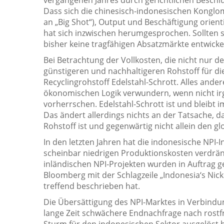
Dass sich die chinesisch-indonesischen Konglo
an „Big Shot“), Output und Beschäftigung orient
hat sich inzwischen herumgesprochen. Sollten s
bisher keine tragfähigen Absatzmärkte entwicke
Bei Betrachtung der Vollkosten, die nicht nur d
günstigeren und nachhaltigeren Rohstoff für die
Recyclingrohstoff Edelstahl-Schrott. Alles ande
ökonomischen Logik verwundern, wenn nicht irg
vorherrschen. Edelstahl-Schrott ist und bleibt 
Das ändert allerdings nichts an der Tatsache, d
Rohstoff ist und gegenwärtig nicht allein den g
In den letzten Jahren hat die indonesische NPI-
scheinbar niedrigen Produktionskosten verdrä
inländischen NPI-Projekten wurden in Auftrag 
Bloomberg mit der Schlagzeile „Indonesia‘s Nic
treffend beschrieben hat.
Die Übersättigung des NPI-Marktes in Verbindun
lange Zeit schwächere Endnachfrage nach rostfr
Sturm für den indonesischen Sektor ausgelöst h