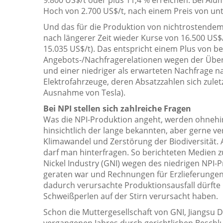
Hoch von 2.700 US$/t, nach einem Preis von unt
Und das für die Produktion von nichtrostendem 
nach längerer Zeit wieder Kurse von 16.500 US$
15.035 US$/t). Das entspricht einem Plus von be
Angebots-/Nachfragerelationen wegen der Überp
und einer niedriger als erwarteten Nachfrage na
Elektrofahrzeuge, deren Absatzzahlen sich zule
Ausnahme von Tesla).
Bei NPI stellen sich zahlreiche Fragen
Was die NPI-Produktion angeht, werden ohnehi
hinsichtlich der lange bekannten, aber gerne
Klimawandel und Zerstörung der Biodiversität. A
darf man hinterfragen. So berichteten Medien z
Nickel Industry (GNI) wegen des niedrigen NPI-P
geraten war und Rechnungen für Erzlieferungen
dadurch verursachte Produktionsausfall dürft
Schweißperlen auf der Stirn verursacht haben.
Schon die Muttergesellschaft von GNI, Jiangsu
vergangenen Jahres durch gerichtlichen Beschlu