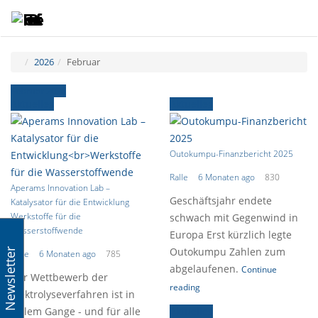
Toggle
Tog
navigatio
navi
2026
Februar
Februar 2026
Aktuelles
Aktuelles
Outokumpu-Finanzbericht 2025
Ralle
6 Monaten ago
830
Aperams Innovation Lab –
Geschäftsjahr endete
Katalysator für die Entwicklung
Werkstoffe für die
schwach mit Gegenwind in
Wasserstoffwende
Europa Erst kürzlich legte
Outokumpu Zahlen zum
Newsletter
Ralle
6 Monaten ago
785
abgelaufenen.
Continue
Der Wettbewerb der
reading
Elektrolyseverfahren ist in
vollem Gange - und für alle
Aktuelles