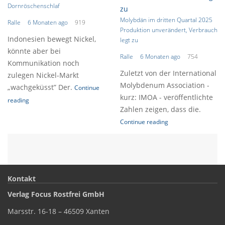
Dornröschenschlaf
Molybdän im dritten Quartal 2025
Ralle
6 Monaten ago
919
Produktion unverändert, Verbrauch
Indonesien bewegt Nickel,
legt zu
könnte aber bei
Ralle
6 Monaten ago
754
Kommunikation noch
Zuletzt von der International
zulegen Nickel-Markt
Molybdenum Association -
„wachgeküsst” Der.
Continue
kurz: IMOA - veröffentlichte
reading
Zahlen zeigen, dass die.
Continue reading
Kontakt
Verlag Focus Rostfrei GmbH
Marsstr. 16-18 – 46509 Xanten