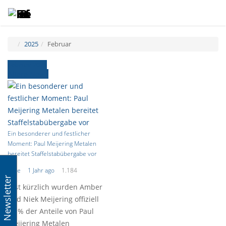
Toggle
Tog
navigatio
navi
2025
Februar
Februar 2025
Ältere News
Ein besonderer und festlicher
Moment: Paul Meijering Metalen
bereitet Staffelstabübergabe vor
Ralle
1 Jahr ago
1.184
Newsletter
Erst kürzlich wurden Amber
und Niek Meijering offiziell
49 % der Anteile von Paul
Meijering Metalen