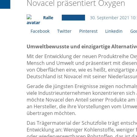
Novacel präsentiert Oxygen
Ralle
Ältere News
30. September 2021 10:
Facebook
Twitter
Pinterest
Linkedin
Goo
Umweltbewusste und einzigartige Alternativ
Mit der Entwicklung der neuen Produktreihe Ox
Mensch und Umwelt und präsentiert mit dies
von Oberflächen eine, wie es heißt, einzigartige
Deutschland ist Novacel mit seiner Niederlassu
Gerade die jüngsten Ereignisse zeigen nochmals 
viele Industrieunternehmen konzentrieren sich 
möchte Novacel den Anteil seiner Produkte am 
an Hersteller, die ihre Vorstellungen vom Umw
übertragen möchten.
Das Trägermaterial der Schutzfolie trägt entsc
Entwicklung an: Weniger Kohlenstoffe, weniger f
oder wiederverwertbaren Rohstoffen, das ist da