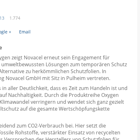
13
1.774
gle +
Email
e
ygen zeigt Novacel erneut sein Engagement für
en umweltbewussten Lösungen zum temporären Schutz
 Alternative zu herkömmlichen Schutzfolien. In
ng Novacel GmbH mit Sitz in Pulheim vertreten.
in aller Deutlichkeit, dass es Zeit zum Handeln ist und
auf Nachhaltigkeit. Durch die Produktreihe Oxygen
Klimawandel verringern und wendet sich ganz gezielt
eltschutz auf die gesamte Wertschöpfungskette
heidend zum CO2-Verbrauch bei. Hier setzt die
ossile Rohstoffe, verstärkter Einsatz von recycelten
s Versprechen des Herstellers von Schutzfolien für