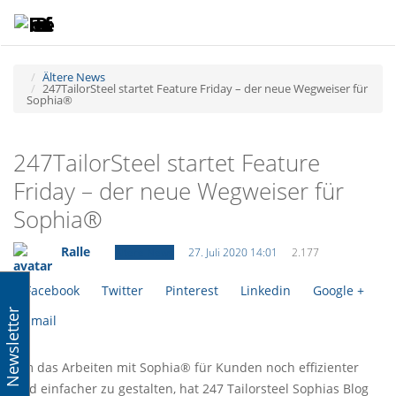
Toggle
Tog
navigatio
navi
Ältere News
247TailorSteel startet Feature Friday – der neue Wegweiser für
Sophia®
247TailorSteel startet Feature
Friday – der neue Wegweiser für
Sophia®
Ralle
Ältere News
27. Juli 2020 14:01
2.177
Facebook
Twitter
Pinterest
Linkedin
Google +
Newsletter
Email
Um das Arbeiten mit Sophia® für Kunden noch effizienter
und einfacher zu gestalten, hat 247 Tailorsteel Sophias Blog