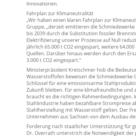
Innovationen.
Fahrplan zur Klimaneutralität
„Wir haben einen klaren Fahrplan zur Klimaneut
Gruppe, „derzeit emittieren die Schmiedewerke G
bis 2039 durch die Substitution fossiler Brenns
Elektrifizierung unserer Prozesse auf Null red
jährlich 65.000 t CO2 eingespart, weitere 64.0
Quellen. Darüber hinaus werden durch den Ersa
3.000 t CO2 eingespart.“
Ministerpräsident Kretschmer hob die Bedeutung
Wasserstoffofen beweisen die Schmiedewerke Gr
Schlüssel für eine emissionsarme Stahlproduktion
Zukunft bleiben. Für eine klimafreundliche und 
braucht es die richtigen Rahmenbedingungen. I
Stahlindustrie haben bezahlbare Strompreise ab
Stahlherstellung mit Wasserstoff gelten. Der Fre
Unternehmen aus Sachsen von dem Ausbau des W
Forderung nach staatlicher Unterstützung für g
Dr. Overrath unterstrich die Notwendigkeit der