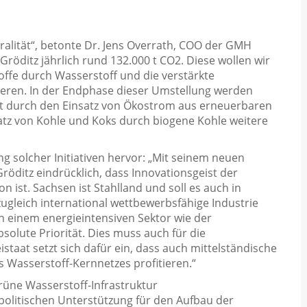
ralität“, betonte Dr. Jens Overrath, COO der GMH
röditz jährlich rund 132.000 t CO2. Diese wollen wir
toffe durch Wasserstoff und die verstärkte
uzieren. In der Endphase dieser Umstellung werden
00 t durch den Einsatz von Ökostrom aus erneuerbaren
tz von Kohle und Koks durch biogene Kohle weitere
 solcher Initiativen hervor: „Mit seinem neuen
öditz eindrücklich, dass Innovationsgeist der
 ist. Sachsen ist Stahlland und soll es auch in
zugleich international wettbewerbsfähige Industrie
n einem energieintensiven Sektor wie der
solute Priorität. Dies muss auch für die
istaat setzt sich dafür ein, dass auch mittelständische
asserstoff-Kernnetzes profitieren.“
rüne Wasserstoff-Infrastruktur
 politischen Unterstützung für den Aufbau der