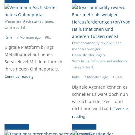
Ältere News
Ältere News
Weinmann Aach startet neues
Onlineportal
Ralle
7 Monaten ago
983
Oryx commodity review: Eher
Digitale Plattform bringt
mehr als weniger
Metallhandel auf neues
Herausforderungen
Von Halluzinationen und anderen
Servicelevel Mit dem Launch
Tücken der KI
ihres neuen Onlineportals.
Continue reading
Ralle
7 Monaten ago
1.044
Digitale Agenten können es
schneller Es wäre doch nun
wirklich an der Zeit - und
nicht nur, weil bald.
Continue
reading
Ältere News
Ältere News