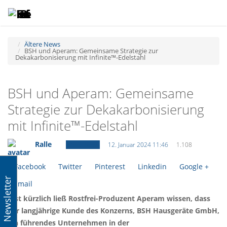
Toggle
Tog
navigatio
navi
Ältere News
BSH und Aperam: Gemeinsame Strategie zur
Dekakarbonisierung mit Infinite™-Edelstahl
BSH und Aperam: Gemeinsame
Strategie zur Dekakarbonisierung
mit Infinite™-Edelstahl
Ralle
Ältere News
12. Januar 2024 11:46
1.108
Facebook
Twitter
Pinterest
Linkedin
Google +
Newsletter
Email
Erst kürzlich ließ Rostfrei-Produzent Aperam wissen, dass
der langjährige Kunde des Konzerns, BSH Hausgeräte GmbH,
ein führendes Unternehmen in der