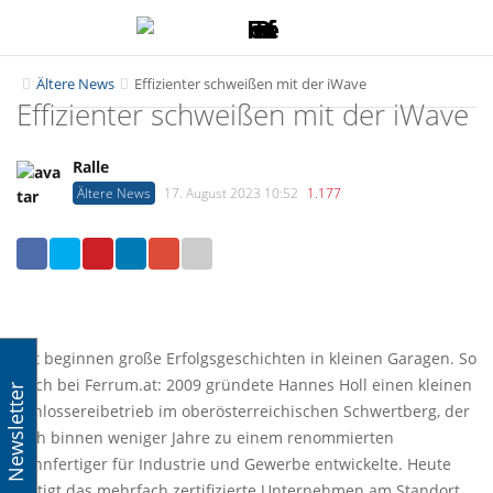
T
T
o
o
g
g
Ältere News
Effizienter schweißen mit der iWave
Effizienter schweißen mit der iWave
g
g
l
l
e
e
Ralle
n
n
Ältere News
17. August 2023 10:52
1.177
a
a
v
v
i
i
g
g
a
a
t
t
Oft beginnen große Erfolgsgeschichten in kleinen Garagen. So
i
i
auch bei Ferrum.at: 2009 gründete Hannes Holl einen kleinen
Newsletter
o
o
Schlossereibetrieb im oberösterreichischen Schwertberg, der
n
n
sich binnen weniger Jahre zu einem renommierten
Lohnfertiger für Industrie und Gewerbe entwickelte. Heute
fertigt das mehrfach zertifizierte Unternehmen am Standort