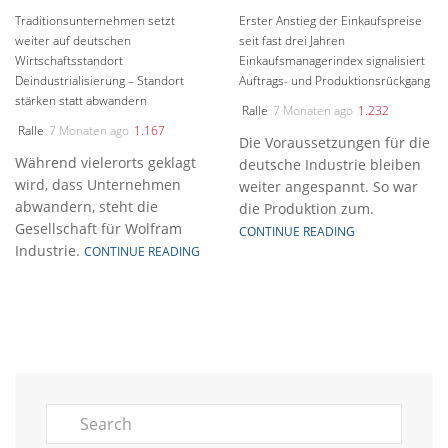
Traditionsunternehmen setzt
Erster Anstieg der Einkaufspreise
weiter auf deutschen
seit fast drei Jahren
Wirtschaftsstandort
Einkaufsmanagerindex signalisiert
Deindustrialisierung – Standort
Auftrags- und Produktionsrückgang
stärken statt abwandern
Ralle
7 Monaten ago
1.232
Ralle
7 Monaten ago
1.167
Die Voraussetzungen für die
Während vielerorts geklagt
deutsche Industrie bleiben
wird, dass Unternehmen
weiter angespannt. So war
abwandern, steht die
die Produktion zum.
Gesellschaft für Wolfram
CONTINUE READING
Industrie.
CONTINUE READING