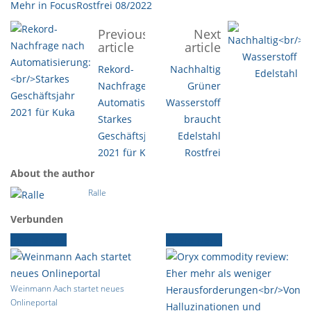
Mehr in FocusRostfrei 08/2022
Previous
Next
article
article
Rekord-
Nachhaltig
Nachfrage nach
Grüner
Automatisierung:
Wasserstoff
Starkes
braucht
Geschäftsjahr
Edelstahl
2021 für Kuka
Rostfrei
About the author
Ralle
Verbunden
Ältere News
Ältere News
Weinmann Aach startet neues
Onlineportal