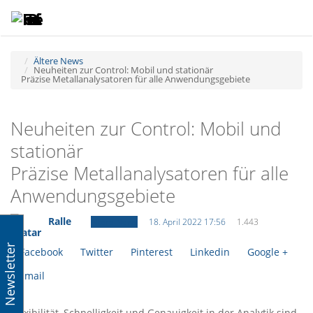
Toggle
Tog
navigatio
navi
Ältere News
Neuheiten zur Control: Mobil und stationär
Präzise Metallanalysatoren für alle Anwendungsgebiete
Neuheiten zur Control: Mobil und
stationär
Präzise Metallanalysatoren für alle
Anwendungsgebiete
Ralle
Ältere News
18. April 2022 17:56
1.443
Newsletter
Facebook
Twitter
Pinterest
Linkedin
Google +
Email
Flexibilität, Schnelligkeit und Genauigkeit in der Analytik sind