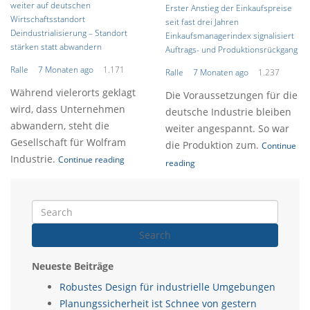
weiter auf deutschen
Erster Anstieg der Einkaufspreise
Wirtschaftsstandort
seit fast drei Jahren
Deindustrialisierung – Standort
Einkaufsmanagerindex signalisiert
stärken statt abwandern
Auftrags- und Produktionsrückgang
Ralle
7 Monaten ago
1.171
Ralle
7 Monaten ago
1.237
Während vielerorts geklagt
Die Voraussetzungen für die
wird, dass Unternehmen
deutsche Industrie bleiben
abwandern, steht die
weiter angespannt. So war
Gesellschaft für Wolfram
die Produktion zum.
Continue
Industrie.
Continue reading
reading
Search
Neueste Beiträge
Robustes Design für industrielle Umgebungen
Planungssicherheit ist Schnee von gestern