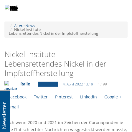
Toggle
Tog
navigatio
navi
Ältere News
Nickel Institute
Lebensrettendes Nickel in der Impfstoffherstellung
Nickel Institute
Lebensrettendes Nickel in der
Impfstoffherstellung
Ralle
Ältere News
4. April 2022 13:19
1.199
Facebook
Twitter
Pinterest
Linkedin
Google +
Newsletter
Email
Auch wenn 2020 und 2021 im Zeichen der Coronapandemie
eine Flut schlechter Nachrichten weggesteckt werden musste,