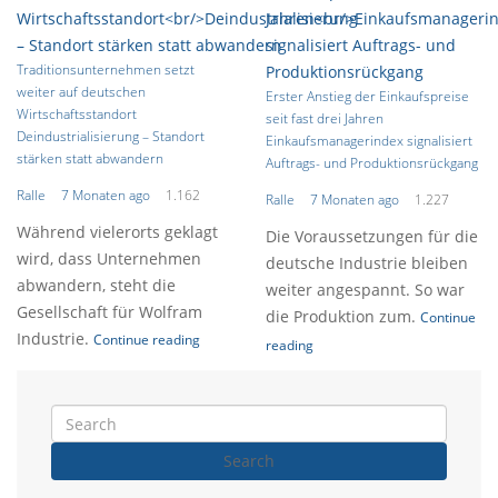
Traditionsunternehmen setzt
weiter auf deutschen
Erster Anstieg der Einkaufspreise
Wirtschaftsstandort
seit fast drei Jahren
Deindustrialisierung – Standort
Einkaufsmanagerindex signalisiert
stärken statt abwandern
Auftrags- und Produktionsrückgang
Ralle
7 Monaten ago
1.162
Ralle
7 Monaten ago
1.227
Während vielerorts geklagt
Die Voraussetzungen für die
wird, dass Unternehmen
deutsche Industrie bleiben
abwandern, steht die
weiter angespannt. So war
Gesellschaft für Wolfram
die Produktion zum.
Continue
Industrie.
Continue reading
reading
Search