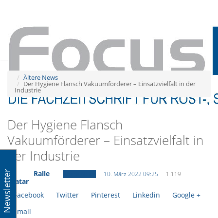
Tog
navi
Tog
navi
Ältere News
Der Hygiene Flansch Vakuumförderer – Einsatzvielfalt in der
Industrie
Der Hygiene Flansch
Vakuumförderer – Einsatzvielfalt in
der Industrie
Newsletter
Ralle
Ältere News
10. März 2022 09:25
1.119
Facebook
Twitter
Pinterest
Linkedin
Google +
Email