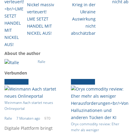
Nickel massiv
Krieg in der
verteuert!
Ukraine
LME SETZT
Auswirkung
HANDEL MIT
nicht
NICKEL AUS!
abschätzbar
About the author
Ralle
Verbunden
Ältere News
Ältere News
Weinmann Aach startet neues
Onlineportal
Ralle
7 Monaten ago
970
Oryx commodity review: Eher
Digitale Plattform bringt
mehr als weniger