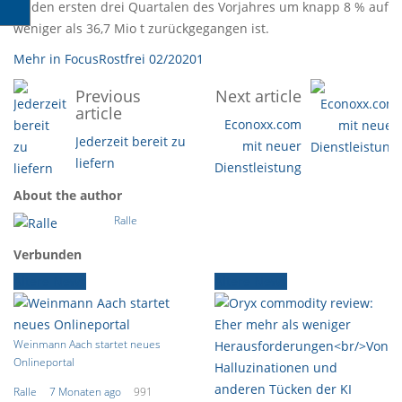
zu den ersten drei Quartalen des Vorjahres um knapp 8 % auf
weniger als 36,7 Mio t zurückgegangen ist.
Mehr in FocusRostfrei 02/20201
Previous
Next article
article
Econoxx.com
Jederzeit bereit zu
mit neuer
liefern
Dienstleistung
About the author
Ralle
Verbunden
Ältere News
Ältere News
Weinmann Aach startet neues
Onlineportal
Ralle
7 Monaten ago
991