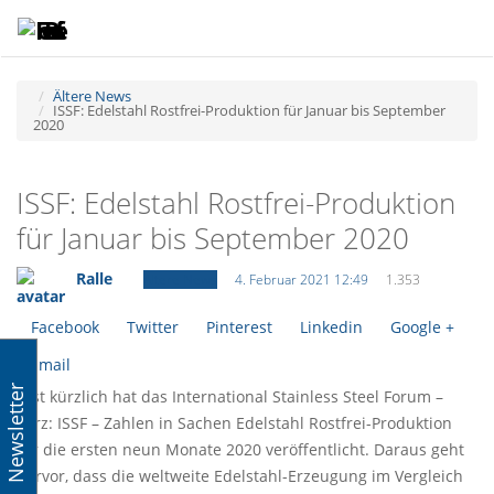
Toggle
Tog
navigatio
navi
Ältere News
ISSF: Edelstahl Rostfrei-Produktion für Januar bis September
2020
ISSF: Edelstahl Rostfrei-Produktion
für Januar bis September 2020
Ralle
Ältere News
4. Februar 2021 12:49
1.353
Facebook
Twitter
Pinterest
Linkedin
Google +
Email
Newsletter
Erst kürzlich hat das International Stainless Steel Forum –
kurz: ISSF – Zahlen in Sachen Edelstahl Rostfrei-Produktion
für die ersten neun Monate 2020 veröffentlicht. Daraus geht
hervor, dass die weltweite Edelstahl-Erzeugung im Vergleich