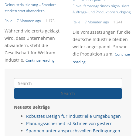
Deindustrialisierung – Standort
Einkaufsmanagerindex signalisiert
stärken statt abwandern
Auftrags- und Produktionsrückgang
Ralle
7 Monaten ago
1.175
Ralle
7 Monaten ago
1.241
Während vielerorts geklagt
Die Voraussetzungen für die
wird, dass Unternehmen
deutsche Industrie bleiben
abwandern, steht die
weiter angespannt. So war
Gesellschaft für Wolfram
die Produktion zum.
Continue
Industrie.
Continue reading
reading
Search
Neueste Beiträge
Robustes Design für industrielle Umgebungen
Planungssicherheit ist Schnee von gestern
Spannen unter anspruchsvollen Bedingungen