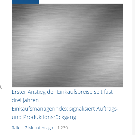
Ältere News
t
Erster Anstieg der Einkaufspreise seit fast
drei Jahren
Einkaufsmanagerindex signalisiert Auftrags-
und Produktionsrückgang
Ralle
7 Monaten ago
1.230