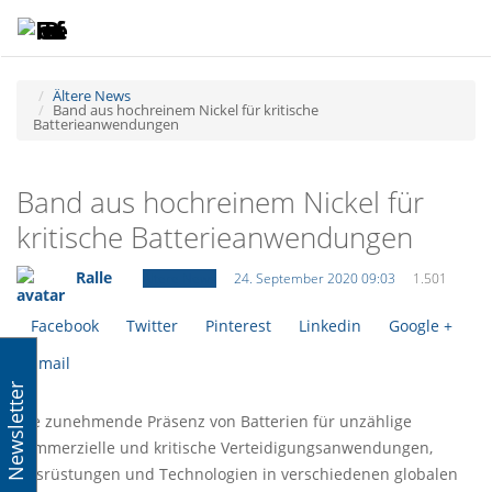
Toggle
Tog
navigatio
navi
Ältere News
Band aus hochreinem Nickel für kritische
Batterieanwendungen
Band aus hochreinem Nickel für
kritische Batterieanwendungen
Ralle
Ältere News
24. September 2020 09:03
1.501
Facebook
Twitter
Pinterest
Linkedin
Google +
Email
Newsletter
Die zunehmende Präsenz von Batterien für unzählige
kommerzielle und kritische Verteidigungsanwendungen,
Ausrüstungen und Technologien in verschiedenen globalen