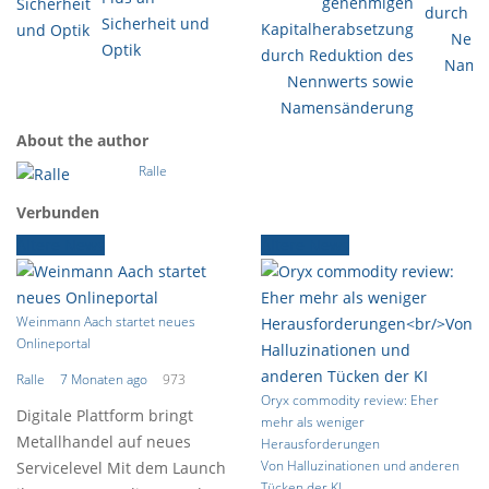
genehmigen
Sicherheit und
Kapitalherabsetzung
Optik
durch Reduktion des
Nennwerts sowie
Namensänderung
About the author
Ralle
Verbunden
Ältere News
Ältere News
Weinmann Aach startet neues
Onlineportal
Ralle
7 Monaten ago
973
Oryx commodity review: Eher
Digitale Plattform bringt
mehr als weniger
Metallhandel auf neues
Herausforderungen
Von Halluzinationen und anderen
Servicelevel Mit dem Launch
Tücken der KI