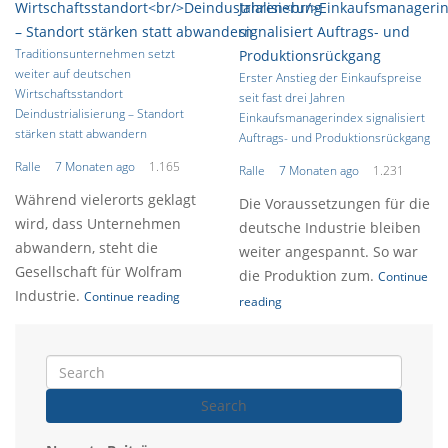
Traditionsunternehmen setzt
weiter auf deutschen
Erster Anstieg der Einkaufspreise
Wirtschaftsstandort
seit fast drei Jahren
Deindustrialisierung – Standort
Einkaufsmanagerindex signalisiert
stärken statt abwandern
Auftrags- und Produktionsrückgang
Ralle
7 Monaten ago
1.165
Ralle
7 Monaten ago
1.231
Während vielerorts geklagt
Die Voraussetzungen für die
wird, dass Unternehmen
deutsche Industrie bleiben
abwandern, steht die
weiter angespannt. So war
Gesellschaft für Wolfram
die Produktion zum.
Continue
Industrie.
Continue reading
reading
Search