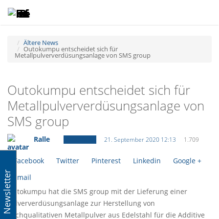
Toggle
Tog
navigatio
navi
Ältere News
Outokumpu entscheidet sich für
Metallpulververdüsungsanlage von SMS group
Outokumpu entscheidet sich für
Metallpulververdüsungsanlage von
SMS group
Ralle
Ältere News
21. September 2020 12:13
1.709
Facebook
Twitter
Pinterest
Linkedin
Google +
Newsletter
Email
Outokumpu hat die SMS group mit der Lieferung einer
Pulververdüsungsanlage zur Herstellung von
hochqualitativen Metallpulver aus Edelstahl für die Additive