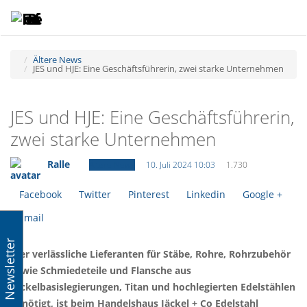
Toggle
Tog
navigatio
navi
Ältere News
JES und HJE: Eine Geschäftsführerin, zwei starke Unternehmen
JES und HJE: Eine Geschäftsführerin,
zwei starke Unternehmen
Ralle
Ältere News
10. Juli 2024 10:03
1.730
Facebook
Twitter
Pinterest
Linkedin
Google +
Email
Newsletter
Wer verlässliche Lieferanten für Stäbe, Rohre, Rohrzubehör
sowie Schmiedeteile und Flansche aus
Nickelbasislegierungen, Titan und hochlegierten Edelstählen
benötigt, ist beim Handelshaus Jäckel + Co Edelstahl