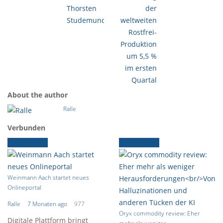
Thorsten
der
Studemund
weltweiten
Rostfrei-
Produktion
um 5,5 %
im ersten
Quartal
About the author
Ralle
Verbunden
Ältere News
Ältere News
Weinmann Aach startet neues
Onlineportal
Ralle
7 Monaten ago
977
Oryx commodity review: Eher
Digitale Plattform bringt