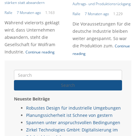
stärken statt abwandern
Auftrags- und Produktionsrückgang
Ralle
7 Monaten ago
1.163
Ralle
7 Monaten ago
1.229
Während vielerorts geklagt
Die Voraussetzungen für die
wird, dass Unternehmen
deutsche Industrie bleiben
abwandern, steht die
weiter angespannt. So war
Gesellschaft für Wolfram
die Produktion zum.
Continue
Industrie.
Continue reading
reading
Search
Neueste Beiträge
Robustes Design für industrielle Umgebungen
Planungssicherheit ist Schnee von gestern
Spannen unter anspruchsvollen Bedingungen
Zirkel Technologies GmbH: Digitalisierung im