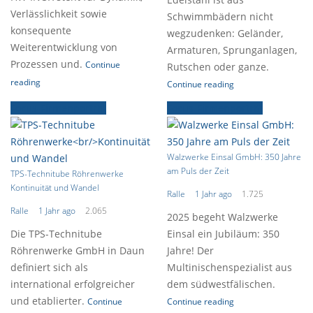
Verlässlichkeit sowie
Schwimmbädern nicht
konsequente
wegzudenken: Geländer,
Weiterentwicklung von
Armaturen, Sprunganlagen,
Prozessen und.
Continue
Rutschen oder ganze.
reading
Continue reading
Focus-Firmenporträt
Focus-Firmenporträt
Walzwerke Einsal GmbH: 350 Jahre
am Puls der Zeit
TPS-Technitube Röhrenwerke
Kontinuität und Wandel
Ralle
1 Jahr ago
1.725
Ralle
1 Jahr ago
2.065
2025 begeht Walzwerke
Die TPS-Technitube
Einsal ein Jubiläum: 350
Röhrenwerke GmbH in Daun
Jahre! Der
definiert sich als
Multinischenspezialist aus
international erfolgreicher
dem südwestfälischen.
und etablierter.
Continue
Continue reading