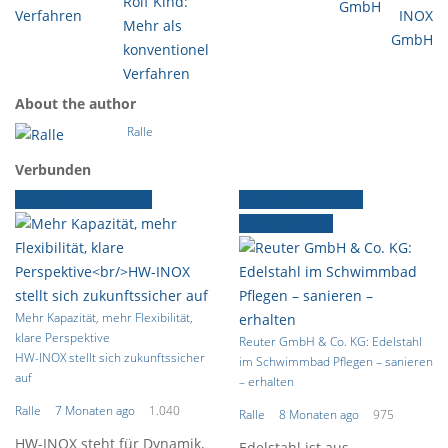
Rolf Kind:
GmbH
Mehr als
konventionelle
Verfahren
About the author
Ralle
Verbunden
Focus-Firmenporträt
Ältere News
Focus-
Firmenporträt
Mehr Kapazität, mehr Flexibilität,
klare Perspektive
Reuter GmbH & Co. KG: Edelstahl
HW-INOX stellt sich zukunftssicher
im Schwimmbad Pflegen – sanieren
auf
– erhalten
Ralle
7 Monaten ago
1.040
Ralle
8 Monaten ago
975
HW-INOX steht für Dynamik,
Edelstahl ist aus