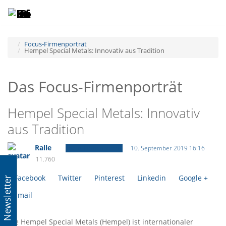
Toggle
Tog
navigatio
navi
Focus-Firmenporträt
Hempel Special Metals: Innovativ aus Tradition
Das Focus-Firmenporträt
Hempel Special Metals: Innovativ
aus Tradition
Ralle
Focus-Firmenporträt
10. September 2019 16:16
11.760
Facebook
Twitter
Pinterest
Linkedin
Google +
Newsletter
Email
Die Hempel Special Metals (Hempel) ist internationaler