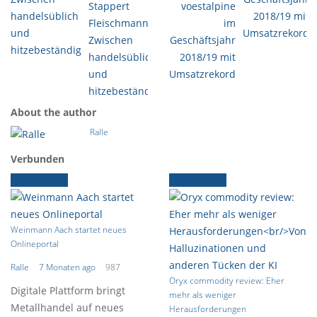
Stappert
voestalpine
Fleischmann:
im
Zwischen
Geschäftsjahr
handelsüblich
2018/19 mit
und
Umsatzrekord
hitzebeständig
About the author
Ralle
Verbunden
Ältere News
Ältere News
Weinmann Aach startet neues
Onlineportal
Ralle
7 Monaten ago
987
Oryx commodity review: Eher
Digitale Plattform bringt
mehr als weniger
Metallhandel auf neues
Herausforderungen