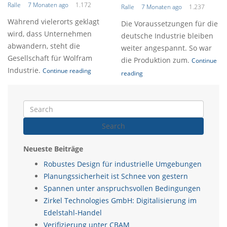
Ralle
7 Monaten ago
1.172
Ralle
7 Monaten ago
1.237
Während vielerorts geklagt
Die Voraussetzungen für die
wird, dass Unternehmen
deutsche Industrie bleiben
abwandern, steht die
weiter angespannt. So war
Gesellschaft für Wolfram
die Produktion zum.
Continue
Industrie.
Continue reading
reading
Search
Neueste Beiträge
Robustes Design für industrielle Umgebungen
Planungssicherheit ist Schnee von gestern
Spannen unter anspruchsvollen Bedingungen
Zirkel Technologies GmbH: Digitalisierung im
Edelstahl-Handel
Verifizierung unter CBAM