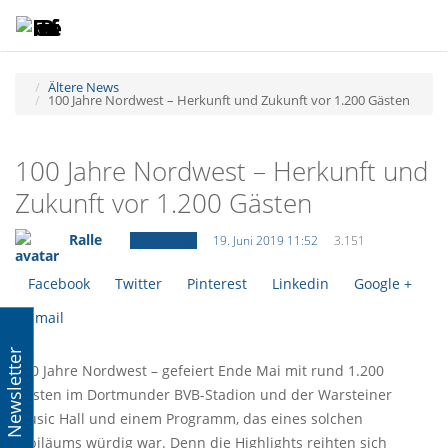
Toggle
Tog
navigatio
navi
Ältere News
100 Jahre Nordwest – Herkunft und Zukunft vor 1.200 Gästen
100 Jahre Nordwest – Herkunft und
Zukunft vor 1.200 Gästen
Ralle
Ältere News
19. Juni 2019 11:52
3.151
Facebook
Twitter
Pinterest
Linkedin
Google +
Email
Newsletter
100 Jahre Nordwest – gefeiert Ende Mai mit rund 1.200
Gästen im Dortmunder BVB-Stadion und der Warsteiner
Music Hall und einem Programm, das eines solchen
Jubiläums würdig war. Denn die Highlights reihten sich