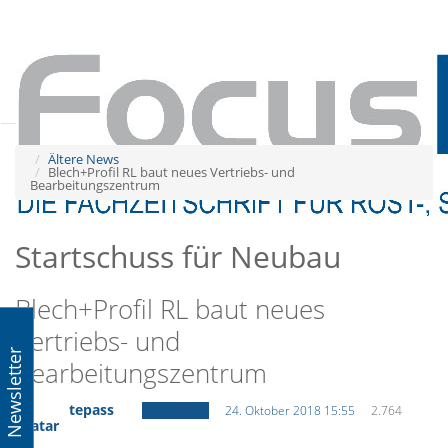
Tog
navi
Tog
navi
Ältere News
Blech+Profil RL baut neues Vertriebs- und
Bearbeitungszentrum
Startschuss für Neubau
Blech+Profil RL baut neues
Vertriebs- und
Newsletter
Bearbeitungszentrum
tepass
Ältere News
24. Oktober 2018 15:55
2.764