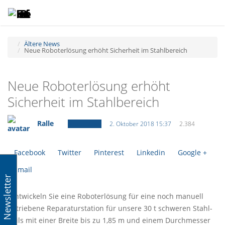
Toggle
Tog
navigatio
navi
Ältere News
Neue Roboterlösung erhöht Sicherheit im Stahlbereich
Neue Roboterlösung erhöht
Sicherheit im Stahlbereich
Ralle
Ältere News
2. Oktober 2018 15:37
2.384
Facebook
Twitter
Pinterest
Linkedin
Google +
Email
Newsletter
„Entwickeln Sie eine Roboterlösung für eine noch manuell
betriebene Reparaturstation für unsere 30 t schweren Stahl-
Coils mit einer Breite bis zu 1,85 m und einem Durchmesser