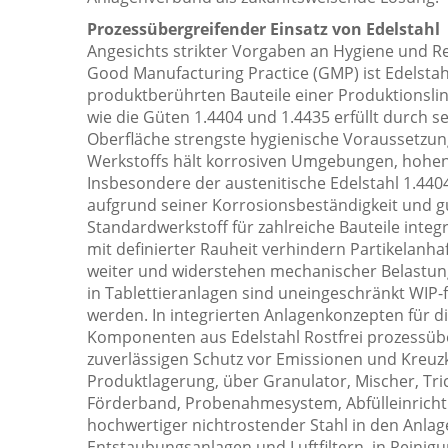
Prozessübergreifender Einsatz von Edelstahl
Angesichts strikter Vorgaben an Hygiene und 
Good Manufacturing Practice (GMP) ist Edelstahl
produktberührten Bauteile einer Produktionslin
wie die Güten 1.4404 und 1.4435 erfüllt durch se
Oberfläche strengste hygienische Voraussetzun
Werkstoffs hält korrosiven Umgebungen, hohe
Insbesondere der austenitische Edelstahl 1.4404
aufgrund seiner Korrosionsbeständigkeit und g
Standardwerkstoff für zahlreiche Bauteile integr
mit definierter Rauheit verhindern Partikelanh
weiter und widerstehen mechanischer Belastu
in Tablettieranlagen sind uneingeschränkt WIP-f
werden. In integrierten Anlagenkonzepten für d
Komponenten aus Edelstahl Rostfrei prozessüb
zuverlässigen Schutz vor Emissionen und Kreuz
Produktlagerung, über Granulator, Mischer, Tri
Förderband, Probenahmesystem, Abfülleinrichtun
hochwertiger nichtrostender Stahl in den Anlage
Entstaubungsanlagen und Luftfiltern, in Reini