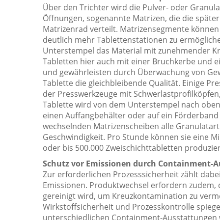
Über den Trichter wird die Pulver- oder Granulat
Öffnungen, sogenannte Matrizen, die die späte
Matrizenrad verteilt. Matrizensegmente können
deutlich mehr Tablettenstationen zu ermögliche
Unterstempel das Material mit zunehmender Kra
Tabletten hier auch mit einer Bruchkerbe und 
und gewährleisten durch Überwachung von Gewic
Tablette die gleichbleibende Qualität. Einige
der Presswerkzeuge mit Schwerlastprofilköpfen,
Tablette wird von dem Unterstempel nach oben 
einen Auffangbehälter oder auf ein Förderband 
wechselnden Matrizenscheiben alle Granulatar
Geschwindigkeit. Pro Stunde können sie eine Mi
oder bis 500.000 Zweischichttabletten produzie
Schutz vor Emissionen durch Containment-A
Zur erforderlichen Prozesssicherheit zählt da
Emissionen. Produktwechsel erfordern zudem, 
gereinigt wird, um Kreuzkontamination zu ver
Wirkstoffsicherheit und Prozesskontrolle spiege
unterschiedlichen Containment-Ausstattungen w