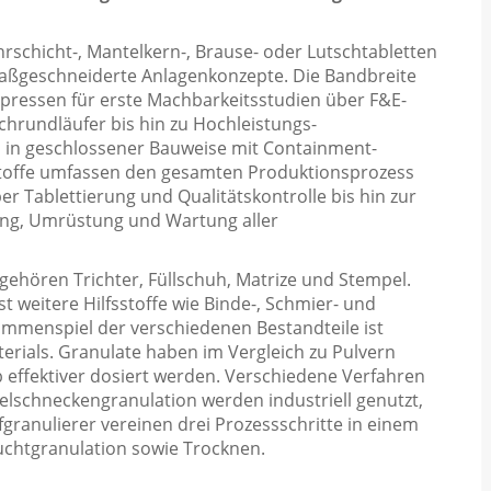
rschicht-, Mantelkern-, Brause- oder Lutschtabletten
 maßgeschneiderte Anlagenkonzepte. Die Bandbreite
rpressen für erste Machbarkeitsstudien über F&E-
hrundläufer bis hin zu Hochleistungs-
n in geschlossener Bauweise mit Containment-
kstoffe umfassen den gesamten Produktionsprozess
r Tablettierung und Qualitätskontrolle bis hin zur
ung, Umrüstung und Wartung aller
ehören Trichter, Füllschuh, Matrize und Stempel.
 weitere Hilfsstoffe wie Binde-, Schmier- und
ammenspiel der verschiedenen Bestandteile ist
erials. Granulate haben im Vergleich zu Pulvern
 effektiver dosiert werden. Verschiedene Verfahren
ppelschneckengranulation werden industriell genutzt,
granulierer vereinen drei Prozessschritte in einem
euchtgranulation sowie Trocknen.