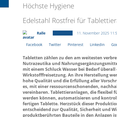
Höchste Hygiene
Edelstahl Rostfrei für Tabletti
Ralle
Ältere News
11. November 2025 11:
Facebook
Twitter
Pinterest
Linkedin
Goo
Tabletten zählen zu den am weitesten verb
Nutrazeutika und Nahrungsergänzungsmitteln
mit einem Schluck Wasser bei Bedarf überall
Wirkstofffreisetzung. An ihre Herstellung we
hohe Qualität und die Erfüllung aller Vorschr
es, mit einer ressourcenschonenden, nachhal
vereinbaren. Tablettieranlagen, die flexibel
werden können, automatisieren und kontroll
fertigen Tablette. Herzstück dieser Produktio
entscheidend zur Qualität, Sicherheit und Wir
produktberührten Bauteile in den Anlagen is