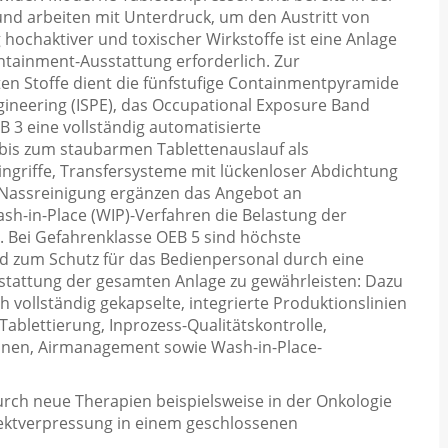
und arbeiten mit Unterdruck, um den Austritt von
 hochaktiver und toxischer Wirkstoffe ist eine Anlage
ntainment-Ausstattung erforderlich. Zur
ten Stoffe dient die fünfstufige Containmentpyramide
ngineering (ISPE), das Occupational Exposure Band
EB 3 eine vollständig automatisierte
bis zum staubarmen Tablettenauslauf als
griffe, Transfersysteme mit lückenloser Abdichtung
d Nassreinigung ergänzen das Angebot an
h-in-Place (WIP)-Verfahren die Belastung der
. Bei Gefahrenklasse OEB 5 sind höchste
d zum Schutz für das Bedienpersonal durch eine
tattung der gesamten Anlage zu gewährleisten: Dazu
 vollständig gekapselte, integrierte Produktionslinien
ablettierung, Inprozess-Qualitätskontrolle,
onen, Airmanagement sowie Wash-in-Place-
urch neue Therapien beispielsweise in der Onkologie
Direktverpressung in einem geschlossenen