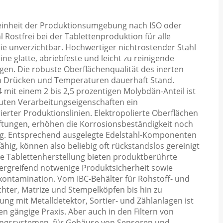
Reinheit der Produktionsumgebung nach ISO oder
 Rostfrei bei der Tablettenproduktion für alle
ie unverzichtbar. Hochwertiger nichtrostender Stahl
ine glatte, abriebfeste und leicht zu reinigende
gen. Die robuste Oberflächenqualität des inerten
n Drücken und Temperaturen dauerhaft Stand.
 mit einem 2 bis 2,5 prozentigen Molybdän-Anteil ist
uten Verarbeitungseigenschaften ein
ierter Produktionslinien. Elektropolierte Oberflächen
aftungen, erhöhen die Korrosionsbeständigkeit noch
ng. Entsprechend ausgelegte Edelstahl-Komponenten
ähig, können also beliebig oft rückstandslos gereinigt
ie Tablettenherstellung bieten produktberührte
ergreifend notwenige Produktsicherheit sowie
kontamination. Vom IBC-Behälter für Rohstoff- und
chter, Matrize und Stempelköpfen bis hin zu
g mit Metalldetektor, Sortier- und Zählanlagen ist
n gängige Praxis. Aber auch in den Filtern von
gungssystemen, für Gehäuse von Sensoren und