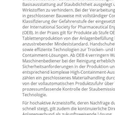
Basisausstattung auf Staubdichtheit ausgelegt 
Wirkstoffen zu verhindern. Bei der Verarbeitung
in geschlossener Bauweise mit vollständiger Co
Klassifizierung der Gefahrenstufe der eingesetz
der International Society for Pharmaceutical E
(OEB). In der Praxis gilt für Produkte ab Stufe O
Tablettenproduktion von der Anlagenbefüllung 
anzustrebender Mindeststandard. Handschuhein
sowie effiziente Technologien zur Trocken- un
Containment-Lösungen. Ab OEB 4 verringern Was
Maschinenbediener bei der Reinigung erheblich
Sicherheitsanforderungen in der Produktion un
entsprechend komplexe High-Containment-Auss
zählen ein geschlossenes Materialhandling durch
von der vollautomatischen Produktzufuhr über T
prozessumfassende Kontrolle der Staubemissi
Technologie.
Für hochaktive Arzneistoffe, deren Nachfrage d
schnell steigt, gilt zudem die kontinuierliche 
Anlagenverbund als zukunftsweisende Lösung.