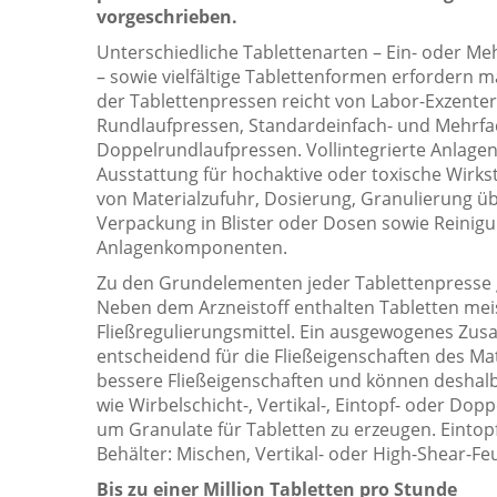
vorgeschrieben.
Unterschiedliche Tablettenarten – Ein- oder Meh
– sowie vielfältige Tablettenformen erfordern
der Tablettenpressen reicht von Labor-Exzente
Rundlaufpressen, Standardeinfach- und Mehrfac
Doppelrundlaufpressen. Vollintegrierte Anlage
Ausstattung für hochaktive oder toxische Wir
von Materialzufuhr, Dosierung, Granulierung übe
Verpackung in Blister oder Dosen sowie Reinig
Anlagenkomponenten.
Zu den Grundelementen jeder Tablettenpresse g
Neben dem Arzneistoff enthalten Tabletten meist
Fließregulierungsmittel. Ein ausgewogenes Zus
entscheidend für die Fließeigenschaften des Mat
bessere Fließeigenschaften und können deshalb
wie Wirbelschicht-, Vertikal-, Eintopf- oder Do
um Granulate für Tabletten zu erzeugen. Eintopf
Behälter: Mischen, Vertikal- oder High-Shear-F
Bis zu einer Million Tabletten pro Stunde