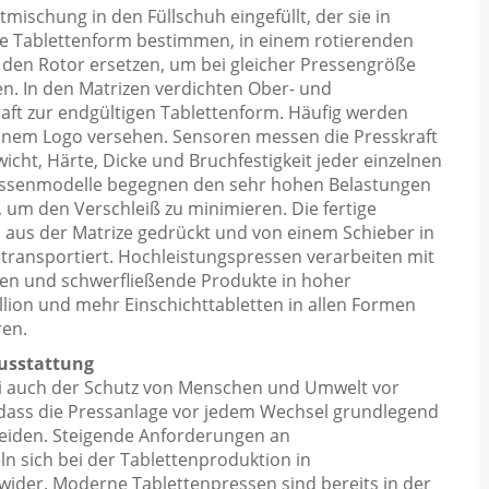
mischung in den Füllschuh eingefüllt, der sie in
re Tablettenform bestimmen, in einem rotierenden
 den Rotor ersetzen, um bei gleicher Pressengröße
n. In den Matrizen verdichten Ober- und
ft zur endgültigen Tablettenform. Häufig werden
einem Logo versehen. Sensoren messen die Presskraft
ht, Härte, Dicke und Bruchfestigkeit jeder einzelnen
 Pressenmodelle begegnen den sehr hohen Belastungen
 um den Verschleiß zu minimieren. Die fertige
aus der Matrize gedrückt und von einem Schieber in
transportiert. Hochleistungspressen verarbeiten mit
ten und schwerfließende Produkte in hoher
llion und mehr Einschichttabletten in allen Formen
ren.
usstattung
bei auch der Schutz von Menschen und Umwelt vor
dass die Pressanlage vor jedem Wechsel grundlegend
meiden. Steigende Anforderungen an
ln sich bei der Tablettenproduktion in
ider. Moderne Tablettenpressen sind bereits in der