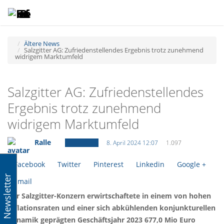
Toggle
Tog
navigatio
navi
Ältere News
Salzgitter AG: Zufriedenstellendes Ergebnis trotz zunehmend
widrigem Marktumfeld
Salzgitter AG: Zufriedenstellendes
Ergebnis trotz zunehmend
widrigem Marktumfeld
Ralle
Ältere News
8. April 2024 12:07
1.097
Facebook
Twitter
Pinterest
Linkedin
Google +
Newsletter
Email
Der Salzgitter-Konzern erwirtschaftete in einem von hohen
Inflationsraten und einer sich abkühlenden konjunkturellen
Dynamik geprägten Geschäftsjahr 2023 677,0 Mio Euro