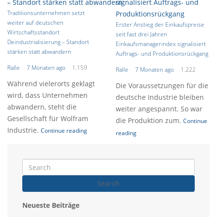
Traditionsunternehmen setzt
weiter auf deutschen
Erster Anstieg der Einkaufspreise
Wirtschaftsstandort
seit fast drei Jahren
Deindustrialisierung – Standort
Einkaufsmanagerindex signalisiert
stärken statt abwandern
Auftrags- und Produktionsrückgang
Ralle
7 Monaten ago
1.159
Ralle
7 Monaten ago
1.222
Während vielerorts geklagt
Die Voraussetzungen für die
wird, dass Unternehmen
deutsche Industrie bleiben
abwandern, steht die
weiter angespannt. So war
Gesellschaft für Wolfram
die Produktion zum.
Continue
Industrie.
Continue reading
reading
Search
Neueste Beiträge