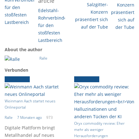
article
Salzgitter-
Edelstahl-
Konzern
Rohrverbinder
präsentiert sich
für den
auf der Tube
stoßfesten
Lastbereich
About the author
Ralle
Verbunden
Ältere News
Ältere News
Weinmann Aach startet neues
Onlineportal
Ralle
7 Monaten ago
973
Oryx commodity review: Eher
Digitale Plattform bringt
mehr als weniger
Metallhandel auf neues
Herausforderungen