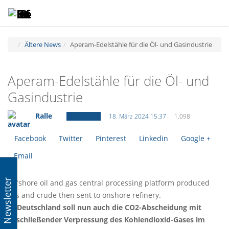
Toggle
Tog
navigatio
navi
Ältere News
Aperam-Edelstähle für die Öl- und Gasindustrie
Aperam-Edelstähle für die Öl- und
Gasindustrie
Ralle
Ältere News
18. März 2024 15:37
1.098
Facebook
Twitter
Pinterest
Linkedin
Google +
Email
Newsletter
Offshore oil and gas central processing platform produced
gas and crude then sent to onshore refinery.
In Deutschland soll nun auch die CO2-Abscheidung mit
anschließender Verpressung des Kohlendioxid-Gases im