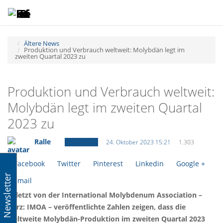
Toggle
Tog
navigatio
navi
Ältere News
Produktion und Verbrauch weltweit: Molybdän legt im
zweiten Quartal 2023 zu
Produktion und Verbrauch weltweit:
Molybdän legt im zweiten Quartal
2023 zu
Ralle
Ältere News
24. Oktober 2023 15:21
1.303
Facebook
Twitter
Pinterest
Linkedin
Google +
Newsletter
Email
Zuletzt von der International Molybdenum Association –
kurz: IMOA – veröffentlichte Zahlen zeigen, dass die
weltweite Molybdän-Produktion im zweiten Quartal 2023