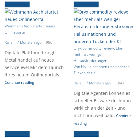
Ältere News
Ältere News
Weinmann Aach startet neues
Onlineportal
Ralle
7 Monaten ago
986
Oryx commodity review: Eher
Digitale Plattform bringt
mehr als weniger
Metallhandel auf neues
Herausforderungen
Von Halluzinationen und anderen
Servicelevel Mit dem Launch
Tücken der KI
ihres neuen Onlineportals.
Continue reading
Ralle
7 Monaten ago
1.047
Digitale Agenten können es
schneller Es wäre doch nun
wirklich an der Zeit - und
nicht nur, weil bald.
Continue
reading
Ältere News
Ältere News