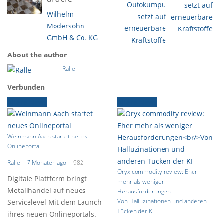
Outokumpu
Wilhelm
setzt auf
Modersohn
erneuerbare
GmbH & Co. KG
Kraftstoffe
About the author
Ralle
Verbunden
Ältere News
Ältere News
Weinmann Aach startet neues
Onlineportal
Ralle
7 Monaten ago
982
Oryx commodity review: Eher
Digitale Plattform bringt
mehr als weniger
Metallhandel auf neues
Herausforderungen
Von Halluzinationen und anderen
Servicelevel Mit dem Launch
Tücken der KI
ihres neuen Onlineportals.