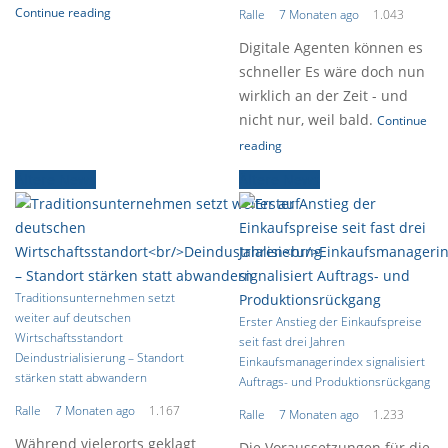
Continue reading
Ralle
7 Monaten ago
1.043
Digitale Agenten können es
schneller Es wäre doch nun
wirklich an der Zeit - und
nicht nur, weil bald.
Continue
reading
Ältere News
Ältere News
Traditionsunternehmen setzt
weiter auf deutschen
Erster Anstieg der Einkaufspreise
Wirtschaftsstandort
seit fast drei Jahren
Deindustrialisierung – Standort
Einkaufsmanagerindex signalisiert
stärken statt abwandern
Auftrags- und Produktionsrückgang
Ralle
7 Monaten ago
1.167
Ralle
7 Monaten ago
1.233
Während vielerorts geklagt
Die Voraussetzungen für die