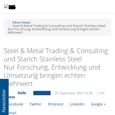
Toggle
Tog
navigatio
navi
Ältere News
Steel & Metal Trading & Consulting und Stanch Stainless Steel
Nur Forschung, Entwicklung und Umsetzung bringen echten
Mehrwert
Steel & Metal Trading & Consulting
und Stanch Stainless Steel
Nur Forschung, Entwicklung und
Umsetzung bringen echten
Mehrwert
Newsletter
Ralle
Ältere News
29. September 2023 10:39
1.449
Facebook
Twitter
Pinterest
Linkedin
Google +
Email