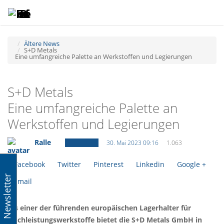
Toggle
Tog
navigatio
navi
Ältere News
S+D Metals
Eine umfangreiche Palette an Werkstoffen und Legierungen
S+D Metals
Eine umfangreiche Palette an
Werkstoffen und Legierungen
Ralle
Ältere News
30. Mai 2023 09:16
1.063
Facebook
Twitter
Pinterest
Linkedin
Google +
Newsletter
Email
Als einer der führenden europäischen Lagerhalter für
Hochleistungswerkstoffe bietet die S+D Metals GmbH in