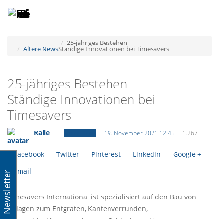
Toggle
Tog
navigatio
navi
25-jähriges Bestehen
Ältere News
Ständige Innovationen bei Timesavers
25-jähriges Bestehen
Ständige Innovationen bei
Timesavers
Ralle
Ältere News
19. November 2021 12:45
1.267
Facebook
Twitter
Pinterest
Linkedin
Google +
Email
Newsletter
Timesavers International ist spezialisiert auf den Bau von
Anlagen zum Entgraten, Kantenverrunden,