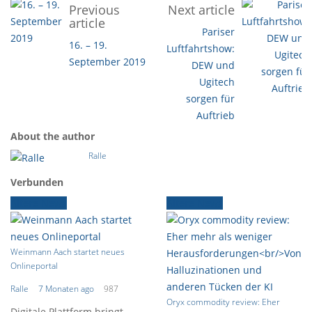
Previous
Next article
article
Pariser
16. – 19.
Luftfahrtshow:
September 2019
DEW und
Ugitech
sorgen für
Auftrieb
About the author
Ralle
Verbunden
Ältere News
Ältere News
Weinmann Aach startet neues
Onlineportal
Ralle
7 Monaten ago
987
Oryx commodity review: Eher
Digitale Plattform bringt