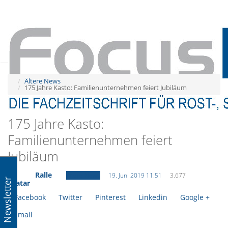
Tog
navi
Tog
navi
Ältere News
175 Jahre Kasto: Familienunternehmen feiert Jubiläum
175 Jahre Kasto:
Familienunternehmen feiert
Jubiläum
Ralle
Ältere News
19. Juni 2019 11:51
3.677
Newsletter
Facebook
Twitter
Pinterest
Linkedin
Google +
Email