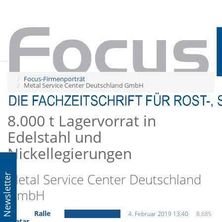
Tog
navi
Tog
navi
Focus-Firmenporträt
Metal Service Center Deutschland GmbH
8.000 t Lagervorrat in
Edelstahl und
Nickellegierungen
Metal Service Center Deutschland
Newsletter
GmbH
Ralle
Focus-Firmenporträt
4. Februar 2019 13:40
8.685