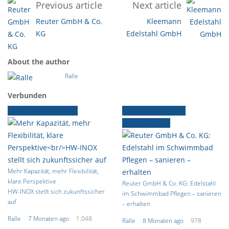
Previous article
Next article
Reuter GmbH & Co.
Kleemann
KG
Edelstahl GmbH
About the author
Ralle
Verbunden
Focus-Firmenporträt
Ältere News
Focus-
Firmenporträt
Mehr Kapazität, mehr Flexibilität,
klare Perspektive
Reuter GmbH & Co. KG: Edelstahl
HW-INOX stellt sich zukunftssicher
im Schwimmbad Pflegen – sanieren
auf
– erhalten
Ralle
7 Monaten ago
1.048
Ralle
8 Monaten ago
978