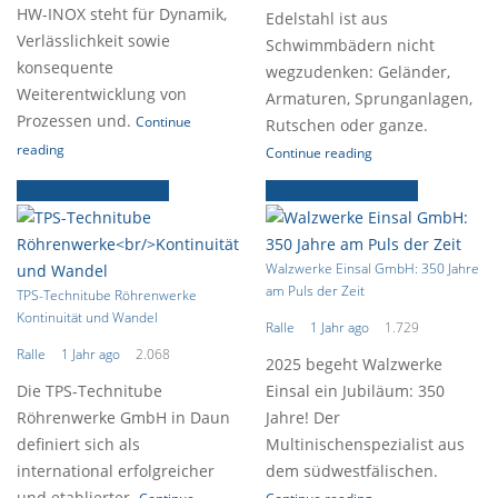
HW-INOX steht für Dynamik,
Edelstahl ist aus
Verlässlichkeit sowie
Schwimmbädern nicht
konsequente
wegzudenken: Geländer,
Weiterentwicklung von
Armaturen, Sprunganlagen,
Prozessen und.
Continue
Rutschen oder ganze.
reading
Continue reading
Focus-Firmenporträt
Focus-Firmenporträt
Walzwerke Einsal GmbH: 350 Jahre
am Puls der Zeit
TPS-Technitube Röhrenwerke
Kontinuität und Wandel
Ralle
1 Jahr ago
1.729
Ralle
1 Jahr ago
2.068
2025 begeht Walzwerke
Die TPS-Technitube
Einsal ein Jubiläum: 350
Röhrenwerke GmbH in Daun
Jahre! Der
definiert sich als
Multinischenspezialist aus
international erfolgreicher
dem südwestfälischen.
und etablierter.