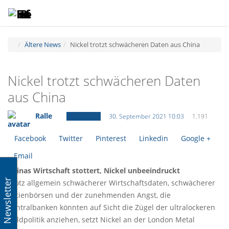
Toggle
Tog
navigatio
navi
Ältere News
Nickel trotzt schwächeren Daten aus China
Nickel trotzt schwächeren Daten
aus China
Ralle
Ältere News
30. September 2021 10:03
1.191
Facebook
Twitter
Pinterest
Linkedin
Google +
Email
Chinas Wirtschaft stottert, Nickel unbeeindruckt
Newsletter
Trotz allgemein schwächerer Wirtschaftsdaten, schwächerer
Aktienbörsen und der zunehmenden Angst, die
Zentralbanken könnten auf Sicht die Zügel der ultralockeren
Geldpolitik anziehen, setzt Nickel an der London Metal