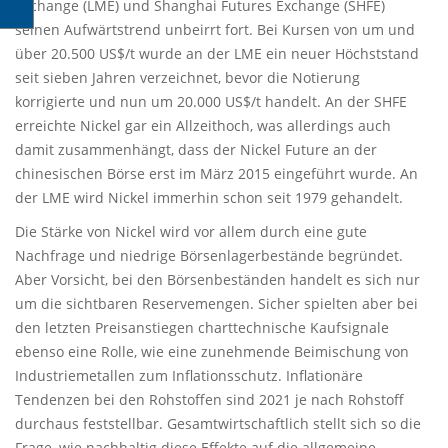
Exchange (LME) und Shanghai Futures Exchange (SHFE)
seinen Aufwärtstrend unbeirrt fort. Bei Kursen von um und
über 20.500 US$/t wurde an der LME ein neuer Höchststand
seit sieben Jahren verzeichnet, bevor die Notierung
korrigierte und nun um 20.000 US$/t handelt. An der SHFE
erreichte Nickel gar ein Allzeithoch, was allerdings auch
damit zusammenhängt, dass der Nickel Future an der
chinesischen Börse erst im März 2015 eingeführt wurde. An
der LME wird Nickel immerhin schon seit 1979 gehandelt.
Die Stärke von Nickel wird vor allem durch eine gute
Nachfrage und niedrige Börsenlagerbestände begründet.
Aber Vorsicht, bei den Börsenbeständen handelt es sich nur
um die sichtbaren Reservemengen. Sicher spielten aber bei
den letzten Preisanstiegen charttechnische Kaufsignale
ebenso eine Rolle, wie eine zunehmende Beimischung von
Industriemetallen zum Inflationsschutz. Inflationäre
Tendenzen bei den Rohstoffen sind 2021 je nach Rohstoff
durchaus feststellbar. Gesamtwirtschaftlich stellt sich so die
Frage, wie nachhaltig diese Effekte auf die allgemeine