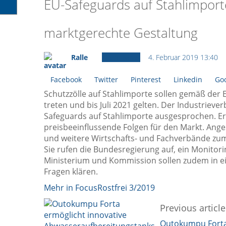
EU-Safeguards auf Stahlimporte
marktgerechte Gestaltung
Ralle
Ältere News
4. Februar 2019 13:40
Facebook
Twitter
Pinterest
Linkedin
Goo
Schutzzölle auf Stahlimporte sollen gemäß der 
treten und bis Juli 2021 gelten. Der Industriev
Safeguards auf Stahlimporte ausgesprochen. Er 
preisbeeinflussende Folgen für den Markt. Ange
und weitere Wirtschafts- und Fachverbände zum
Sie rufen die Bundesregierung auf, ein Monitor
Ministerium und Kommission sollen zudem in ei
Fragen klären.
Mehr in FocusRostfrei 3/2019
Previous article
Outokumpu Fort