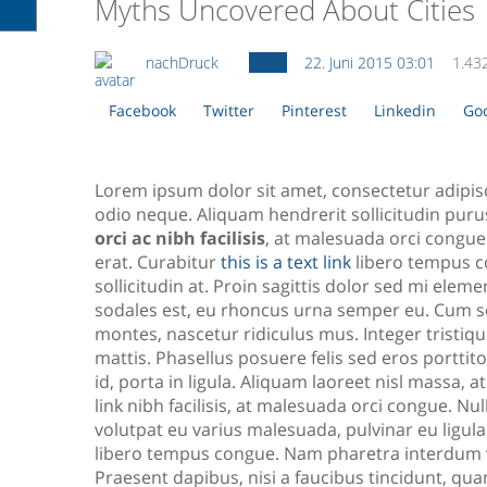
Myths Uncovered About Cities
nachDruck
Cities
22. Juni 2015 03:01
1.43
Facebook
Twitter
Pinterest
Linkedin
Goo
Lorem ipsum dolor sit amet, consectetur adipisci
odio neque. Aliquam hendrerit sollicitudin pur
orci ac nibh facilisis
, at malesuada orci congue.
erat. Curabitur
this is a text link
libero tempus c
sollicitudin at. Proin sagittis dolor sed mi el
sodales est, eu rhoncus urna semper eu. Cum so
montes, nascetur ridiculus mus. Integer tristiq
mattis. Phasellus posuere felis sed eros portti
id, porta in ligula. Aliquam laoreet nisl massa, 
link nibh facilisis, at malesuada orci congue. Nu
volutpat eu varius malesuada, pulvinar eu ligula.
libero tempus congue. Nam pharetra interdum v
Praesent dapibus, nisi a faucibus tincidunt, qu