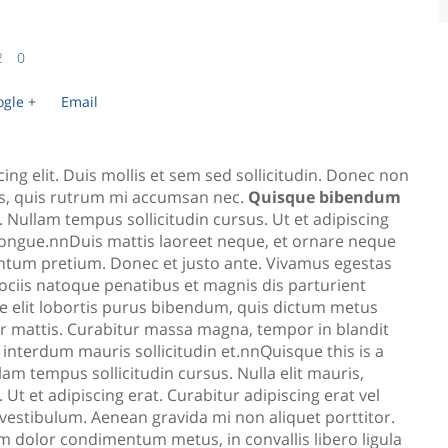
2
0
gle +
Email
ng elit. Duis mollis et sem sed sollicitudin. Donec non
us, quis rutrum mi accumsan nec.
Quisque bibendum
 Nullam tempus sollicitudin cursus. Ut et adipiscing
ongue.nnDuis mattis laoreet neque, et ornare neque
ementum pretium. Donec et justo ante. Vivamus egestas
ciis natoque penatibus et magnis dis parturient
ue elit lobortis purus bibendum, quis dictum metus
tor mattis. Curabitur massa magna, tempor in blandit
at interdum mauris sollicitudin et.nnQuisque this is a
llam tempus sollicitudin cursus. Nulla elit mauris,
 Ut et adipiscing erat. Curabitur adipiscing erat vel
estibulum. Aenean gravida mi non aliquet porttitor.
am dolor condimentum metus, in convallis libero ligula