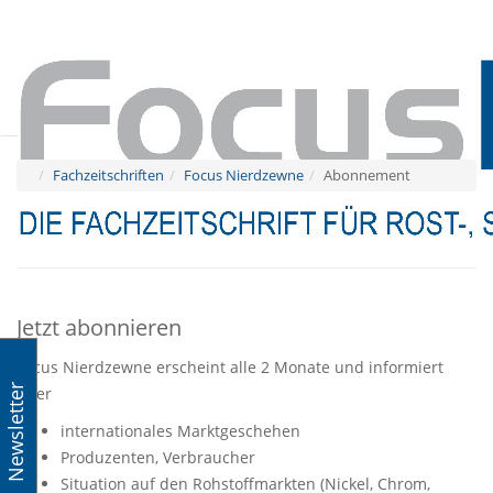
Tog
navi
Tog
navi
Fachzeitschriften
Focus Nierdzewne
Abonnement
Jetzt abonnieren
Focus Nierdzewne erscheint alle 2 Monate und informiert
Newsletter
über
internationales Marktgeschehen
Produzenten, Verbraucher
Situation auf den Rohstoffmarkten (Nickel, Chrom,