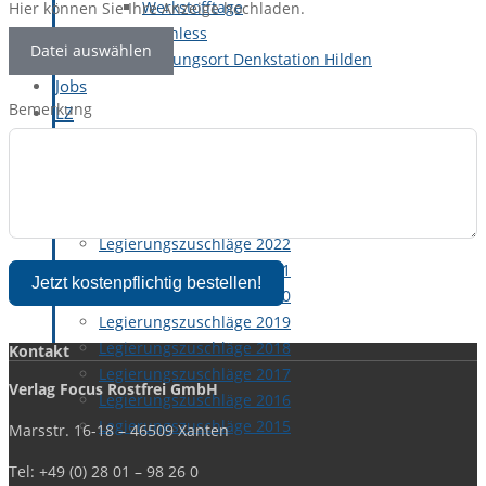
Werkstofftage
Hier können Sie Ihre Anzeige hochladen.
Stainless
Datei auswählen
Veranstaltungsort Denkstation Hilden
Jobs
Bemerkung
LZ
Legierungszuschläge 2026
Legierungszuschläge 2025
Legierungszuschläge 2024
Legierungszuschläge 2023
Legierungszuschläge 2022
Legierungszuschläge 2021
Jetzt kostenpflichtig bestellen!
Legierungszuschläge 2020
Legierungszuschläge 2019
Legierungszuschläge 2018
Kontakt
Legierungszuschläge 2017
Verlag Focus Rostfrei GmbH
Legierungszuschläge 2016
Legierungszuschläge 2015
Marsstr. 16-18 – 46509 Xanten
Tel: +49 (0) 28 01 – 98 26 0