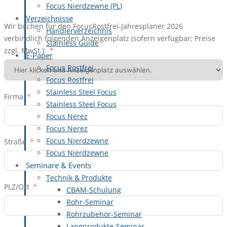
Focus Nierdzewne (PL)
Verzeichnisse
Wir buchen für den FocusRostfrei-Jahresplaner 2026
Händlerverzeichnis
verbindlich folgenden Anzeigenplatz (sofern verfügbar; Preise
Stainless Guide
zzgl. MwSt.):
E-Paper
Focus Rostfrei
Focus Rostfrei
Stainless Steel Focus
Firma
Stainless Steel Focus
Focus Nerez
Focus Nerez
Focus Nierdzewne
Straße
Focus Nierdzewne
Seminare & Events
Technik & Produkte
PLZ/Ort
CBAM-Schulung
Rohr-Seminar
Rohrzubehör-Seminar
Langprodukte-Seminar