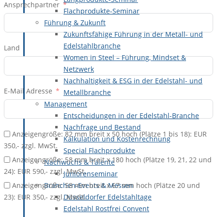
Ansprechpartner
Flachprodukte-Seminar
Führung & Zukunft
Zukunftsfähige Führung in der Metall- und
Edelstahlbranche
Land
Women in Steel – Führung, Mindset &
Netzwerk
Nachhaltigkeit & ESG in der Edelstahl- und
E-Mail Adresse
Metallbranche
Management
Entscheidungen in der Edelstahl-Branche
Nachfrage und Bestand
Anzeigengröße: 82 mm breit x 50 hoch (Plätze 1 bis 18): EUR
Kalkulation und Kostenrechnung
350,- zzgl. MwSt.
Special Flachprodukte
Anzeigengröße: 58 mm breit x 180 hoch (Plätze 19, 21, 22 und
Nachwuchs & Talente
24): EUR 590,- zzgl. MwSt.
Juniorenseminar
Branchen-Events & Messen
Anzeigengröße: 58 mm breit x 67 mm hoch (Plätze 20 und
Düsseldorfer Edelstahltage
23): EUR 350,- zzgl. MwSt.
Edelstahl Rostfrei Convent